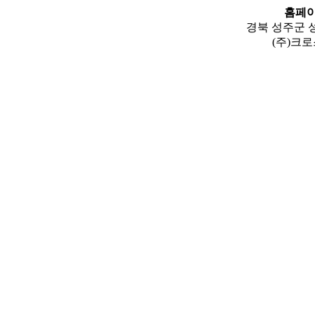
홈페이
경북 성주군 성
(주)크로스